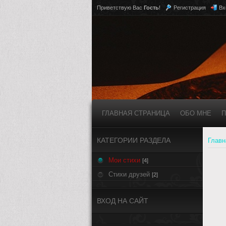
Приветствую Вас
Гость
!
Регистрация
Вх
ГЛАВНАЯ СТРАНИЦА
ОБО МНЕ
П
КАТЕГОРИИ РАЗДЕЛА
Главн
Мои стихи
[4]
Стихи друзей
[2]
ВХОД НА САЙТ