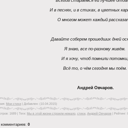
Всегда стараемся ей лучшее отда
И в песнях, и в стихах, в цветных ка
О многом может каждый рассказа
Давайте соберем прошедших дней оск
Я знаю, все по-разному живём. 
И я хочу, чтоб помнили потомки,
Всё то, о чём сегодня мы поём. 
Андрей Овчаров.
рия
:
Мои стихи
|
Добавлен
:
(10.04.2015)
отров
:
1689
|
Теги
:
Мы в этой жизни строили немало
,
стихи
,
Андрей Овчаров
|
Рейтинг
:
 комментариев
:
0