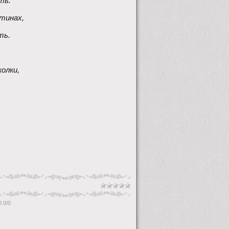
ть. 
ртинах,
ть.
олки, 
 
0.0
/
0