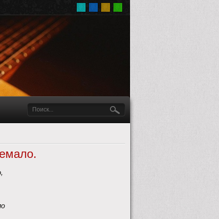
немало.
, 
ло