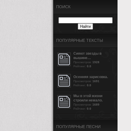
ПОИСК
ПОПУЛЯРНЫЕ ТЕКСТЫ
Сияют звезды в
вышине…
Просмотров:
1928
Рейтинг:
0.0
Осенняя зарисовка.
Просмотров:
1691
Рейтинг:
0.0
Мы в этой жизни
строили немало.
Просмотров:
1689
Рейтинг:
0.0
ПОПУЛЯРНЫЕ ПЕСНИ