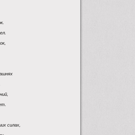
к. 
ел.
ок,
башнях 
.
ний,
т. 
их силах,