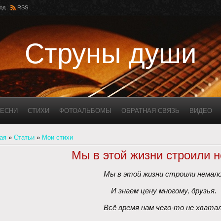
од
RSS
Струны души
ЕСНИ
СТИХИ
ФОТОАЛЬБОМЫ
ОБРАТНАЯ СВЯЗЬ
ВИДЕО
ая
»
Статьи
»
Мои стихи
Мы в этой жизни строили 
Мы в этой жизни строили немало
И знаем цену многому, друзья. 
Всё время нам чего-то не хвата