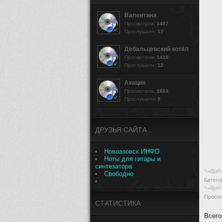
Валентина
Просмотров:
1497
Прослушали:
17
Дебальцевский котёл
Просмотров:
1418
Прослушали:
12
Акация
Просмотров:
1684
Прослушали:
8
ДРУЗЬЯ САЙТА
Новоазовск ИНФО
Ноты для гитары и
синтезатора
Свободно
Катего
Просм
СТАТИСТИКА
Всего