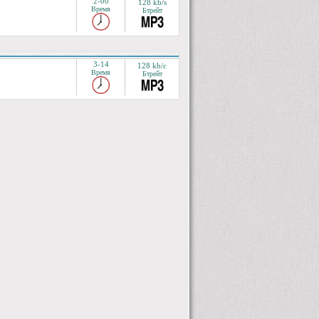
2-00
128 kb/s
Время
Бтрейт
3-14
128 kb/c
Время
Бтрейт