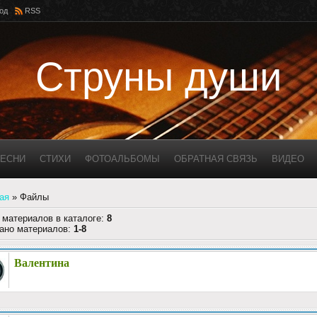
од
RSS
Струны души
ЕСНИ
СТИХИ
ФОТОАЛЬБОМЫ
ОБРАТНАЯ СВЯЗЬ
ВИДЕО
ая
»
Файлы
 материалов в каталоге
:
8
ано материалов
:
1-8
Валентина