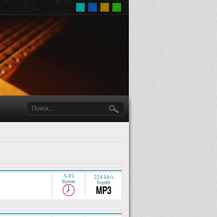
3-05
224 kb/s
Время
Бтрейт