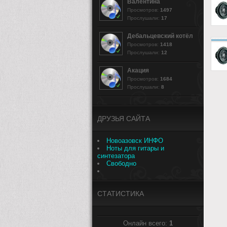
Валентина
Просмотров:
1497
Прослушали:
17
Дебальцевский котёл
Просмотров:
1418
Прослушали:
12
Акация
Просмотров:
1684
Прослушали:
8
ДРУЗЬЯ САЙТА
Новоазовск ИНФО
Ноты для гитары и
синтезатора
Свободно
СТАТИСТИКА
Онлайн всего:
1