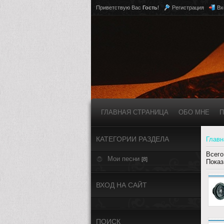
Приветствую Вас
Гость
!
Регистрация
Вх
ГЛАВНАЯ СТРАНИЦА
ОБО МНЕ
П
КАТЕГОРИИ РАЗДЕЛА
Главн
Всего
Мои песни
[8]
Показ
ВХОД НА САЙТ
ПОИСК