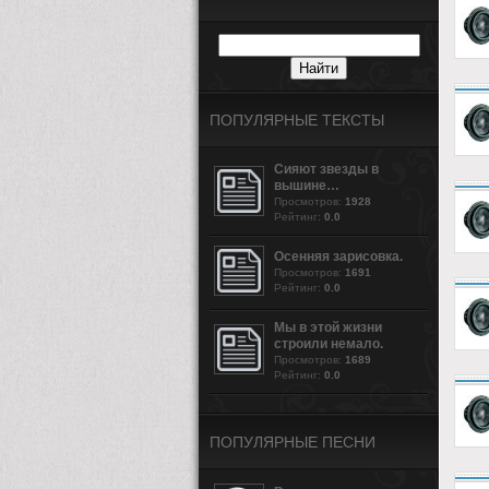
ПОПУЛЯРНЫЕ ТЕКСТЫ
Сияют звезды в
вышине…
Просмотров:
1928
Рейтинг:
0.0
Осенняя зарисовка.
Просмотров:
1691
Рейтинг:
0.0
Мы в этой жизни
строили немало.
Просмотров:
1689
Рейтинг:
0.0
ПОПУЛЯРНЫЕ ПЕСНИ